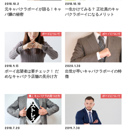
2018.10.2
2018.10.10
元キャバクラボーイが語る！キャ
一生かけてみる？ 正社員のキャ
バ嬢の秘密
バクラボーイになるメリット
ボーイについて
ボーイについて
2018.9.13
2020.1.30
ボーイ志望者は要チェック！ だ
出世が早いキャバクラボーイの特
めなキャバクラ店舗の見分け方
徴
働くキャバクラの見つけ方
ボーイについて
2018.7.20
2019.7.30