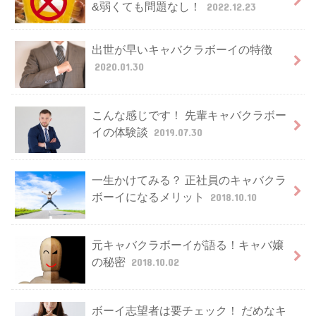
&弱くても問題なし！
2022.12.23
出世が早いキャバクラボーイの特徴
2020.01.30
こんな感じです！ 先輩キャバクラボー
イの体験談
2019.07.30
一生かけてみる？ 正社員のキャバクラ
ボーイになるメリット
2018.10.10
元キャバクラボーイが語る！キャバ嬢
の秘密
2018.10.02
ボーイ志望者は要チェック！ だめなキ