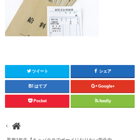
ツイート
シェア
はてブ
Google+
Pocket
feedly
黒服1年生【キャバクラでボーイになりたい学生向