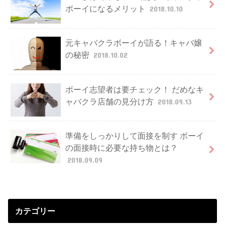
ボーイになるメリット
2018.10.10
元キャバクラボーイが語る！キャバ嬢
の秘密
2018.10.02
ボーイ志望者は要チェック！ だめなキ
ャバクラ店舗の見分け方
2018.09.13
準備をしっかりして面接を制す ボーイ
の面接時に必要な持ち物とは？
2018.09.09
カテゴリー