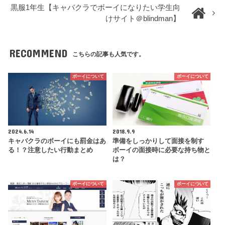
黒服1年生【キャバクラでボーイになりたい学生向
けサイト＠blindman】
RECOMMEND
こちらの記事も人気です。
ボーイについて
ボーイについて
2024.6.14
2018.9.9
キャバクラのボーイにも罰金はあ
準備をしっかりして面接を制す
る！？注意したい行動まとめ
ボーイの面接時に必要な持ち物と
は？
ボーイについて
ボーイについて