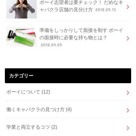
ボーイ志望者は要チェック！ だめなキ
ャバクラ店舗の見分け方
2018.09.13
準備をしっかりして面接を制す ボーイ
の面接時に必要な持ち物とは？
2018.09.09
カテゴリー
ボーイについて
(12)
働くキャバクラの見つけ方
(4)
学業と両立するコツ
(2)