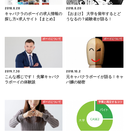
2018.8.28
2018.8.20
キャバクラのボーイの求人情報の
【おまけ】 大学を留年するとど
探し方+求人サイト【まとめ】
うなるの？経験者が語る！
ボーイについて
ボーイについて
2019.7.30
2018.10.2
こんな感じです！ 先輩キャバク
元キャバクラボーイが語る！キャ
ラボーイの体験談
バ嬢の秘密
ボーイについて
学業と両立するコツ