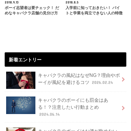
2018.9.13
2018.8.5
ボーイ志望者は要チェック！ だ
入学前に知っておきたい！ バイ
めなキャバクラ店舗の見分け方
トと学業を両立できない人の特徴
新着エントリー
キャバクラの風紀はなぜNG？理由やボ
ーイが風紀を避けるコツ
2026.02.24
キャバクラのボーイにも罰金はあ
る！？注意したい行動まとめ
2024.06.14
キャバクラのボーイはお酒が飲めない