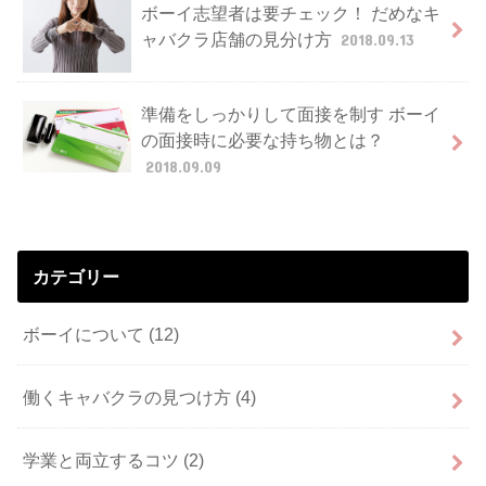
ボーイ志望者は要チェック！ だめなキ
ャバクラ店舗の見分け方
2018.09.13
準備をしっかりして面接を制す ボーイ
の面接時に必要な持ち物とは？
2018.09.09
カテゴリー
ボーイについて
(12)
働くキャバクラの見つけ方
(4)
学業と両立するコツ
(2)