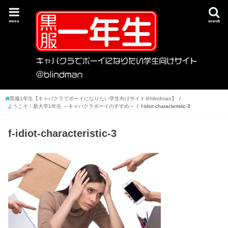
menu
search
黒服1年生【キャバクラでボーイになりたい学生向けサイト＠blindman】
ようこそ！新大学1年生 ～キャバクラボーイのすすめ～
f-idiot-characteristic-3
f-idiot-characteristic-3